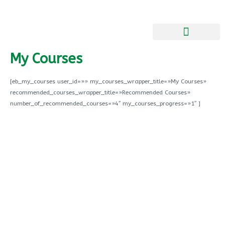
Ir
comunicacion@asispa.org
911 950 095
al
contenido
My Courses
[eb_my_courses user_id=»» my_courses_wrapper_title=»My Courses»
recommended_courses_wrapper_title=»Recommended Courses»
number_of_recommended_courses=»4″ my_courses_progress=»1″ ]